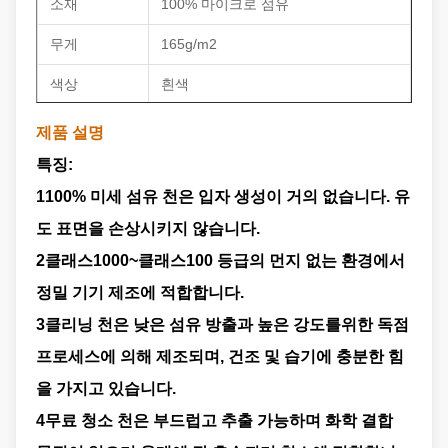
소재
100% 마이크로 섬유
무게
165g/m2
색상
흰색
크기
9*9
제품 설명
특징:
밀폐된 가장
레이저 밀폐
자리
1100% 미세 섬유 천은 입자 생성이 거의 없습니다. 유
깨끗한 클래
도 표면을 손상시키지 않습니다.
1000급
스
2클래스1000~클래스100 등급의 먼지 없는 환경에서
패키지
100pcs/bag 10bags/ctn
정밀 기기 제조에 적합합니다.
3클리닝 천은 낮은 섬유 방출과 높은 강도를위한 독점
OEM 서비스
OEM 크기, 패키지 등
프로세스에 의해 제조되며, 건조 및 습기에 충분한 힘
무료 샘플
사용 가능
을 가지고 있습니다.
인증서
ROHS TDS MSDS
4무료 청소 천은 부드럽고 추출 가능하며 화학 결합