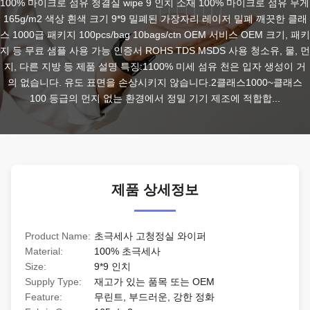
100% 마이크로 섬유 청결실 wipe 9 인치 소재 100% 마이크로 섬유 무게 
165g/m2 색상 흰색 크기 9*9 밀폐된 가장자리 레이저 밀폐 깨끗한 클래
스 1000급 패키지 100pcs/bag 10bags/ctn OEM 서비스 OEM 크기, 패키
지 등 무료 샘플 사용 가능 인증서 ROHS TDS MSDS 사용 청소유, 물, 먼
지, 다른 지방 등 제품 설명 특징:1100% 미세 섬유 천은 입자 생성이 거
의 없습니다. 유도 표면을 손상시키지 않습니다.2클래스1000~클래스
100 등급의 먼지 없는 환경에서 정밀 기기 제조에 적합합...
제품 상세정보
Product Name:
초극세사 고청정실 와이퍼
Material:
100% 초극세사
Size:
9*9 인치
Supply Type:
재고가 있는 품목 또는 OEM
Feature:
무린트, 부드러운, 강한 정화