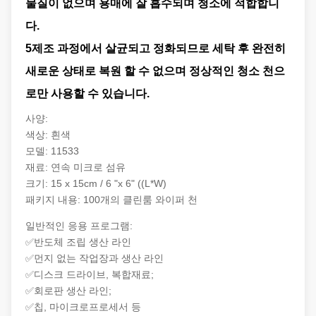
물질이 없으며 용매에 잘 흡수되며 청소에 적합합니
사용
청소유, 물, 먼지, 다른 지방 등
다.
5제조 과정에서 살균되고 정화되므로 세탁 후 완전히
새로운 상태로 복원 할 수 없으며 정상적인 청소 천으
로만 사용할 수 있습니다.
사양:
색상: 흰색
모델: 11533
재료: 연속 미크로 섬유
크기: 15 x 15cm / 6 "x 6" ((L*W)
패키지 내용: 100개의 클린룸 와이퍼 천
일반적인 응용 프로그램:
✅반도체 조립 생산 라인
✅먼지 없는 작업장과 생산 라인
✅디스크 드라이브, 복합재료;
✅회로판 생산 라인;
✅칩, 마이크로프로세서 등