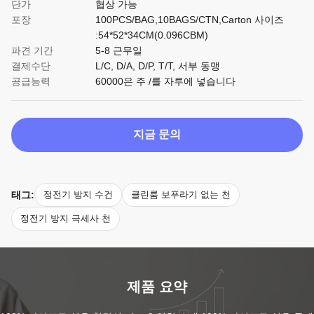
단가
협상 가능
포장
100PCS/BAG,10BAGS/CTN,Carton 사이즈
:54*52*34CM(0.096CBM)
파견 기간
5-8 근무일
결제수단
L/C, D/A, D/P, T/T, 서부 동맹
공급능력
60000은 주 /를 자루에 넣습니다
지금 문의
태그:
정전기 방지 수건
클린룸 보푸라기 없는 천
정전기 방지 극세사 천
제품 요약