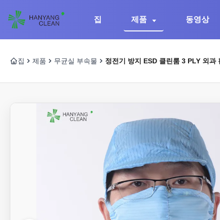
집
제품
동영상
집
제품
무균실 부속물
정전기 방지 ESD 클린룸 3 PLY 외