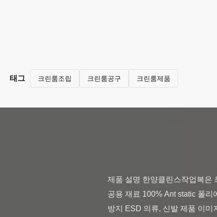
태그
크린룸조립
크린룸공구
크린룸제품
제품 설명 한양클린스작업복은 최고 
공용 재료 100% Ant stati
방지 ESD 의류, 신발 제품 이미