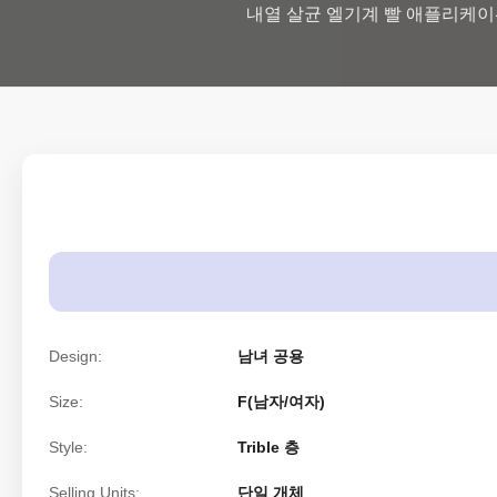
내열 살균 엘기계 빨 애플리케이
Design:
남녀 공용
Size:
F(남자/여자)
Style:
Trible 층
Selling Units:
단일 개체