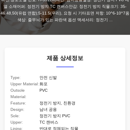
열 소재어퍼: 정전기 방지 TC 캔버스안감: 정전기 방지 직물크기: 35-
46,48,50(유럽 ​​연합);5-11.5(우리), 요청 시 기타표면 저항: 10^6-10^7옴
색상: 줄무늬가 있는 파란색 옵션 액세서리: 정전기 ...
제품 상세정보
Type:
안전 신발
Upper Material:
화포
Outsole
PVC
Material:
Feature:
정전기 방지, 친환경
Design:
남녀 공용
Sole:
정전기 방지 PVC
Upper:
TC 캔버스
Lining:
반대로 정체되는 직물