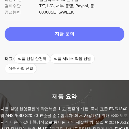
결제수단
T/T, L/C, 서부 동맹, Paypal, 등.
공급능력
60000SETS/WEEK
지금 문의
태그:
식품 산업 안전화
식품 서비스 작업 신발
식품 산업 신발
제품 요약
제품 설명 한양클린의 작업복은 최고 품질의 재료, 국제 표준 EN/61340 
및 ANSI/ESD S20.20 표준을 준수합니다. 에서 사용하기 위해 ESD 보호 
지역 다음과 같이 환경적으로 통제된 지역 깨끗한 방. 모델 번호: H-3512
사진:정보모델 번호: H-3512디자인: 남녀공용밑창: 정전기 방지 PVC 내