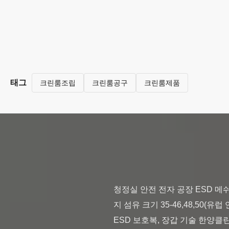
태그
크린룸조립
크린룸공구
크린룸제품
청정실 안전 전자 공장 ESD 메
지 섬유 크기 35-46,48,50(유럽
ESD 보호복, 장갑 기술 한양클린스