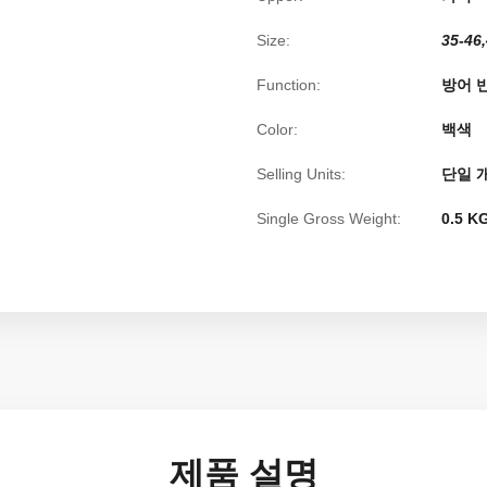
Size:
35-46,
Function:
방어 
Color:
백색
Selling Units:
단일 
Single Gross Weight:
0.5 K
제품 설명