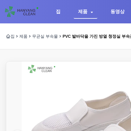
집
제품
동영상
집
제품
무균실 부속물
PVC 발바닥을 가진 방열 청정실 부