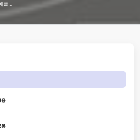
플...
공용
공용