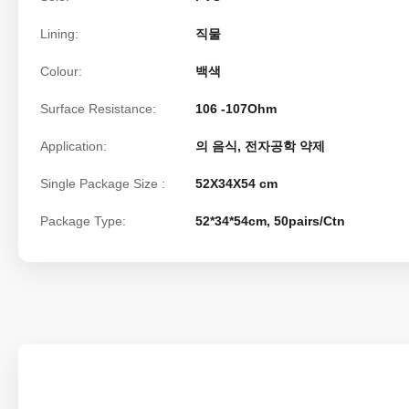
Lining:
직물
Colour:
백색
Surface Resistance:
106 -107Ohm
Application:
의 음식, 전자공학 약제
Single Package Size :
52X34X54 cm
Package Type:
52*34*54cm, 50pairs/Ctn