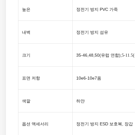
높은
정전기 방지
PVC 가죽
내벽
정전기 방지 섬유
크기
35-46,48,50(
)
(
유럽 ​​연합
;5-11.5
표면 저항
10e6
-10e7옴
색깔
하얀
옵션 액세서리
정전기 방지 ESD 보호복, 장갑