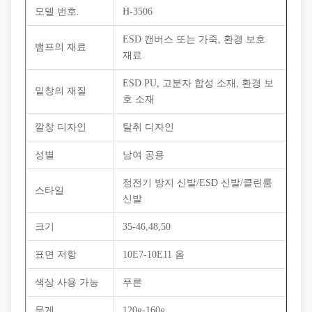
모델 번호.
H-3506
ESD 캔버스 또는 가죽, 환경 보호
뱀프의 재료
재료
ESD PU, 고분자 합성 소재, 환경 보
밑창의 재질
호 소재
깔창 디자인
탈취 디자인
성별
남여 공용
정전기 방지 신발/ESD 신발/클린룸
스타일
신발
크기
35-46,48,50
표면 저항
10E7-10E11 옴
색상 사용 가능
푸른
무게
120g-160g