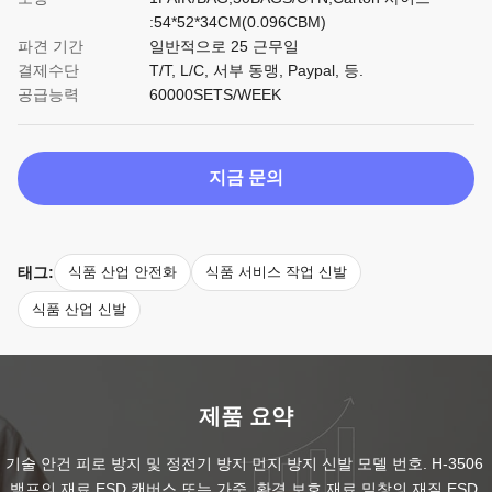
:54*52*34CM(0.096CBM)
파견 기간
일반적으로 25 근무일
결제수단
T/T, L/C, 서부 동맹, Paypal, 등.
공급능력
60000SETS/WEEK
지금 문의
태그:
식품 산업 안전화
식품 서비스 작업 신발
식품 산업 신발
제품 요약
기술 안건 피로 방지 및 정전기 방지 먼지 방지 신발 모델 번호. H-3506 
뱀프의 재료 ESD 캔버스 또는 가죽, 환경 보호 재료 밑창의 재질 ESD 