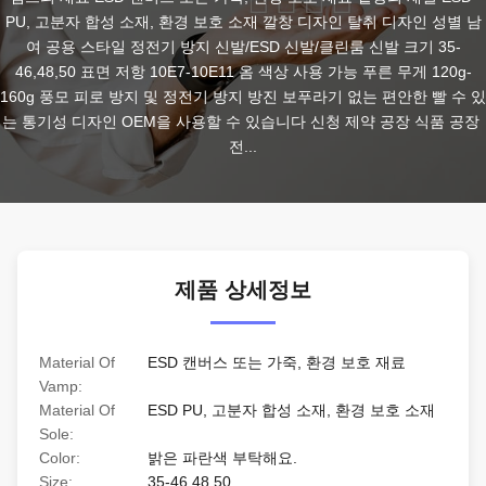
PU, 고분자 합성 소재, 환경 보호 소재 깔창 디자인 탈취 디자인 성별 남
여 공용 스타일 정전기 방지 신발/ESD 신발/클린룸 신발 크기 35-
46,48,50 표면 저항 10E7-10E11 옴 색상 사용 가능 푸른 무게 120g-
160g 풍모 피로 방지 및 정전기 방지 방진 보푸라기 없는 편안한 빨 수 있
는 통기성 디자인 OEM을 사용할 수 있습니다 신청 제약 공장 식품 공장 
전...
제품 상세정보
Material Of
ESD 캔버스 또는 가죽, 환경 보호 재료
Vamp:
Material Of
ESD PU, 고분자 합성 소재, 환경 보호 소재
Sole:
Color:
밝은 파란색 부탁해요.
Size:
35-46,48,50